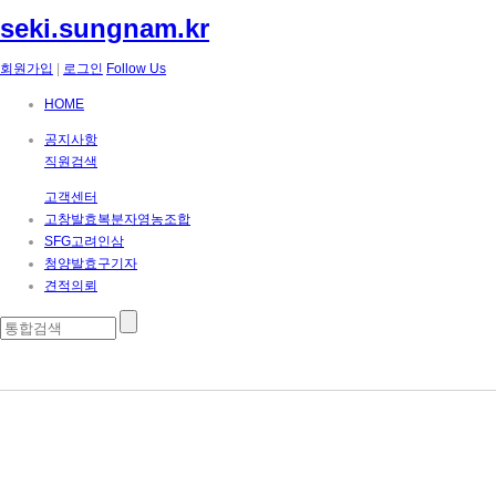
seki.sungnam.kr
회원가입
|
로그인
Follow Us
HOME
공지사항
직원검색
고객센터
고창발효복분자영농조합
SFG고려인삼
청양발효구기자
견적의뢰